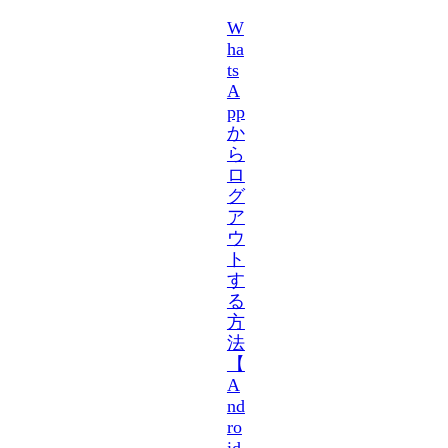
W
ha
ts
A
pp
か
ら
ロ
グ
ア
ウ
ト
す
る
方
法
【
A
nd
ro
id