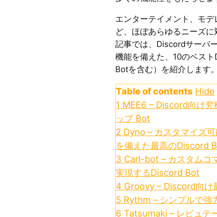
エンターテイメント、モデ
ど、ほぼあらゆるニーズに
記事では、Discordサ
機能を備えた、10のベストDisc
Botを含む）を紹介します
Table of contents
Hide
1
MEE6 – Discor
ップ Bot
2
Dyno – カスタマイ
を備えた最高のDiscord B
3
Carl-bot – カス
実現するDiscord Bot
4
Groovy – Discord
5
Rythm – シンプルで強力
6
Tatsumaki – レ