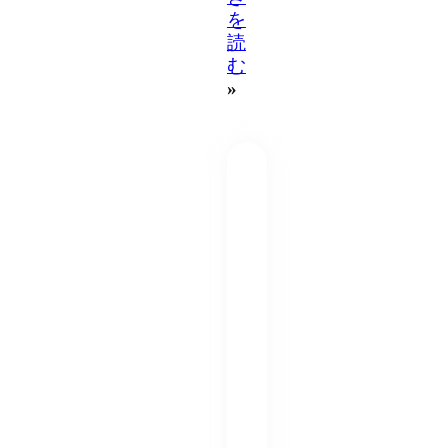
を
読
む
»