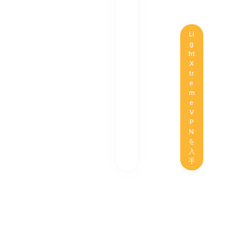
Li
g
ht
X
tr
e
m
e
V
P
N
を
入
手