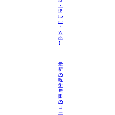
・
iP
ho
ne
・
W
eb
】
最
新
の
呪
術
無
限
の
コ
ー