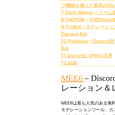
プ機能を備えた最高のDisco
7
Dank Memer – ミー
8
YAGPDB – 汎用Disc
9
ProBot – モデレ
Discord Bot
10
Pokétwo – Dis
Bot
11
DiscordにVPNを活用
12
結論
MEE6
– Dis
レーション＆レ
MEE6は最も人気のある無料D
モデレーションツール、カ