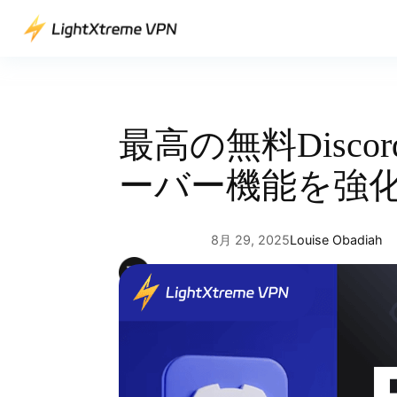
内
容
を
ス
キ
ッ
最高の無料Disco
プ
ーバー機能を強
8月 29, 2025
Louise Obadiah