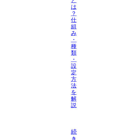
と
は
？
仕
組
み
・
種
類
・
設
定
方
法
を
解
説
続
き