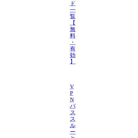
ド
一
覧
【
無
料
・
有
効
】
V
P
N
パ
ス
ス
ル
ー