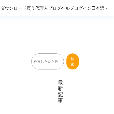
ジ
ダウンロード
買う
代理人
ブログ
ヘルプ
ログイン
日本語
検
検
索
索
最
新
記
事