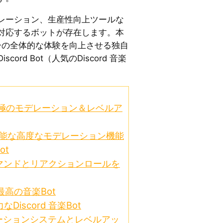
レーション、生産性向上ツールな
対応するボットが存在します。本
ーバーの全体的な体験を向上させる独自
ord Bot（人気のDiscord 音楽
。
d向け究極のモデレーション＆レベルア
ズ可能な高度なモデレーション機能
ot
タムコマンドとリアクションロールを
向け最高の音楽Bot
なDiscord 音楽Bot
ピュテーションシステムとレベルアッ