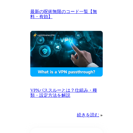
最新の呪術無限のコード一覧【無
料・有効】
VPNパススルーとは？仕組み・種
類・設定方法を解説
続きを読む
»