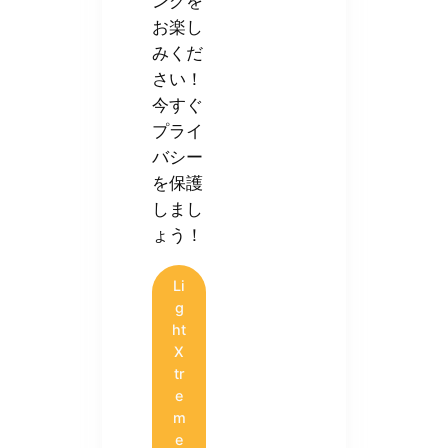
ングを
お楽し
みくだ
さい！
今すぐ
プライ
バシー
を保護
しまし
ょう！
Li
g
ht
X
tr
e
m
e