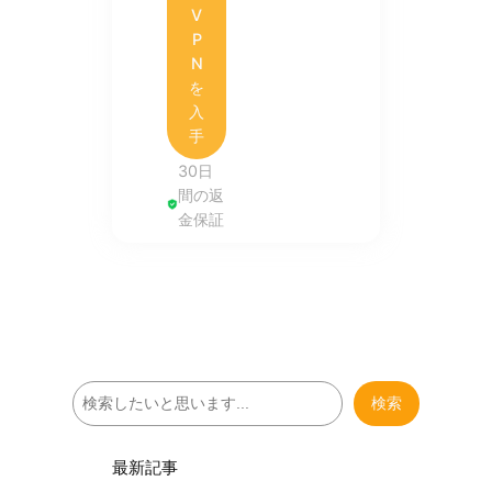
V
P
N
を
入
手
30日
間の返
金保証
検
検索
索
最新記事