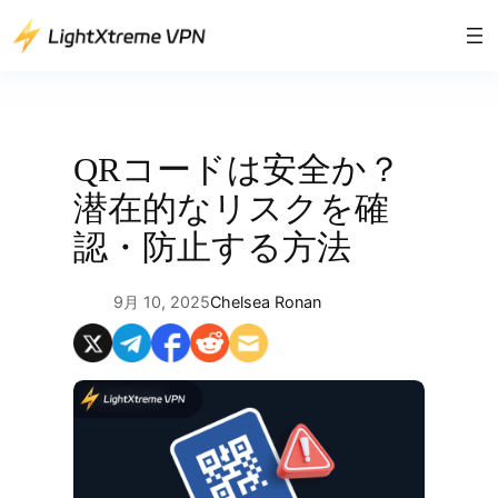
内
容
を
ス
キ
ッ
QRコードは安全か？
プ
潜在的なリスクを確
認・防止する方法
9月 10, 2025
Chelsea Ronan