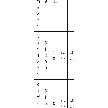
m
9
上
e
V
P
N
N
o
$
r
1
11
は
は
d
2.
8
い
い
V
9
P
9
N
S
u
$
rf
1
1
は
は
s
5.
0
い
い