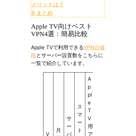
メリットは？
9
まとめ
Apple TV向けベスト
VPN4選：簡易比較
Apple TVで利用できる
VPNの値
段
とサーバー設置数をこちらに
一覧で紹介しています。
A
p
pl
e
ス
T
マ
サ
V
ー
ー
用
月
ト
V
バ
ア