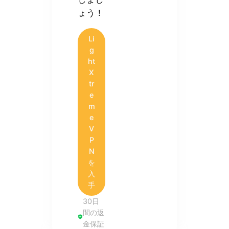
ょう！
Li
g
ht
X
tr
e
m
e
V
P
N
を
入
手
30日
間の返
金保証