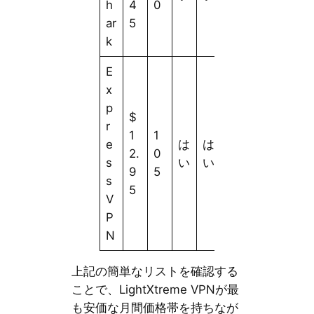
h
4
0
ar
5
k
E
x
p
$
r
1
1
e
は
は
2.
0
s
い
い
9
5
s
5
V
P
N
上記の簡単なリストを確認する
ことで、LightXtreme VPNが最
も安価な月間価格帯を持ちなが