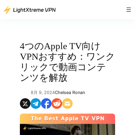
内
容
を
ス
キ
ッ
4つのApple TV向け
プ
VPNおすすめ：ワンク
リックで動画コンテ
ンツを解放
8月 9, 2024
Chelsea Ronan