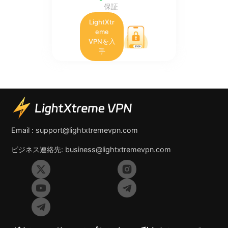
保証
LightXtr
eme
VPNを入
手
Email :
support@lightxtremevpn.com
ビジネス連絡先:
business@lightxtremevpn.com