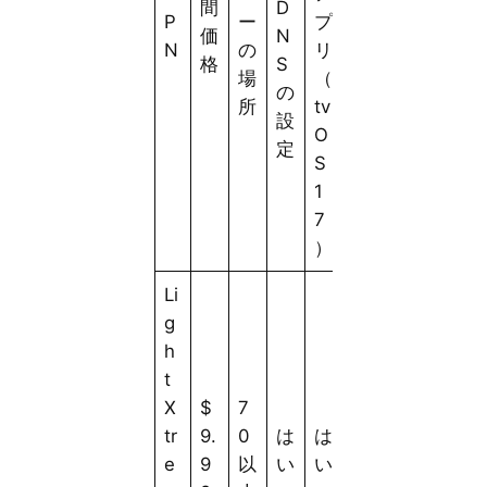
間
D
P
ー
プ
価
N
N
の
リ
格
S
場
（
の
所
tv
設
O
定
S
1
7
）
Li
g
h
t
X
$
7
tr
9.
0
は
は
e
9
以
い
い