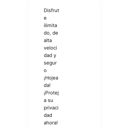
Disfrut
e
ilimita
do, de
alta
veloci
dad y
segur
o
¡Hojea
da!
¡Protej
a su
privaci
dad
ahora!