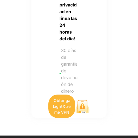
privacid
ad en
línea las
24
horas
del día!
30 días
de
garantía
de
devoluci
ón de
dinero
Obtenga
LightXtre
me VPN