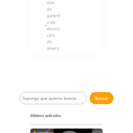
días
de
garantí
a de
devolu
ción
de
dinero
B
Buscar
u
s
c
últimos artículos
a
r