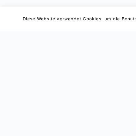
Diese Website verwendet Cookies, um die Benutz
Email : support@lightxtremevpn.com
Contacto comercial: business@lightxtremev