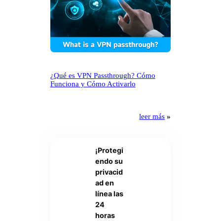
¿Qué es VPN Passthrough? Cómo
Funciona y Cómo Activarlo
leer más
»
¡Protegi
endo su
privacid
ad en
línea las
24
horas