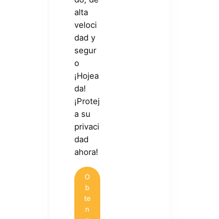
alta
veloci
dad y
segur
o
¡Hojea
da!
¡Protej
a su
privaci
dad
ahora!
O
b
te
n