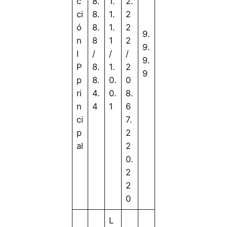
c
8.
1.
2.
ci
8.
1.
2
ó
8.
1.
2
9.
n
8
1
2
9.
I
/
/
/
9.
P
8.
1.
2
9
p
8.
0.
0
ri
4.
0.
8.
n
4
1
6
ci
7.
p
2
al
2
0.
2
2
0
L