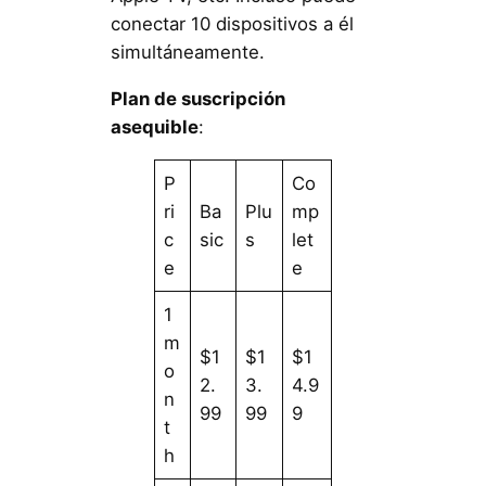
conectar 10 dispositivos a él
simultáneamente.
Plan de suscripción
asequible
:
P
Co
ri
Ba
Plu
mp
c
sic
s
let
e
e
1
m
$1
$1
$1
o
2.
3.
4.9
n
99
99
9
t
h