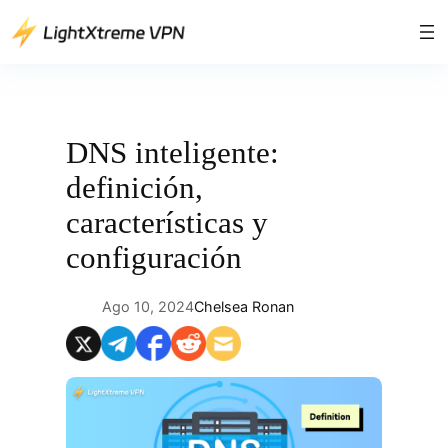
Saltar
al
contenido
DNS inteligente:
definición,
características y
configuración
Ago 10, 2024
Chelsea Ronan