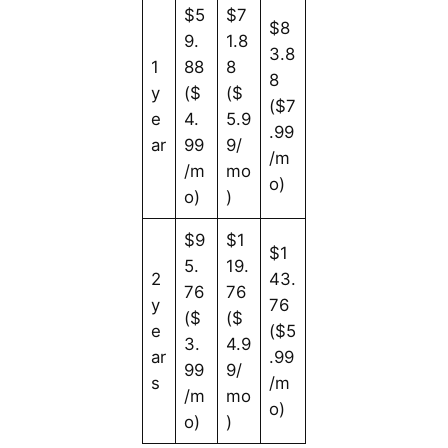
$5
$7
$8
9.
1.8
3.8
1
88
8
8
y
($
($
($7
e
4.
5.9
.99
ar
99
9/
/m
/m
mo
o)
o)
)
$9
$1
$1
5.
19.
2
43.
76
76
y
76
($
($
e
($5
3.
4.9
ar
.99
99
9/
s
/m
/m
mo
o)
o)
)