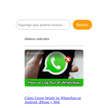
B
Buscar
u
s
c
últimos artículos
a
r
Cómo Cerrar Sesión en WhatsApp en
Android, iPhone y Web