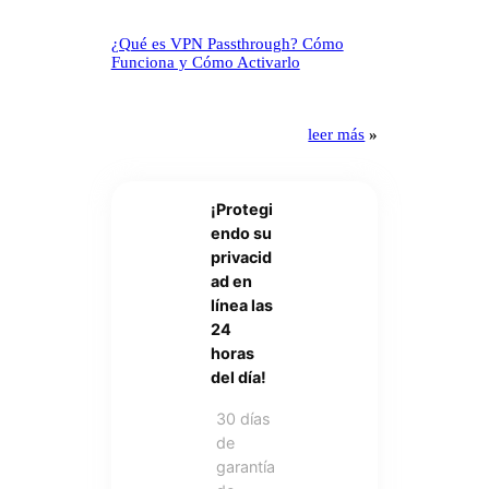
¿Qué es VPN Passthrough? Cómo
Funciona y Cómo Activarlo
leer más
»
¡Protegi
endo su
privacid
ad en
línea las
24
horas
del día!
30 días
de
garantía