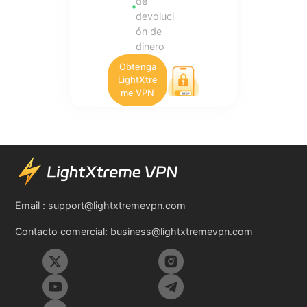
de
devoluci
ón de
dinero
Obtenga
LightXtre
me VPN
Email :
support@lightxtremevpn.com
Contacto comercial:
business@lightxtremevpn.com