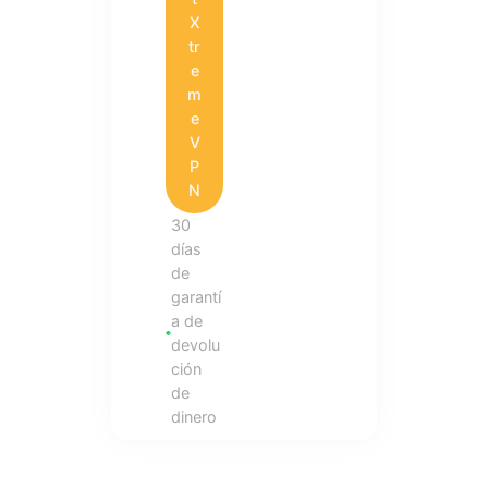
X
tr
e
m
e
V
P
N
30
días
de
garantí
a de
devolu
ción
de
dinero