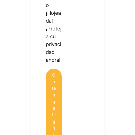
o
¡Hojea
da!
¡Protej
a su
privaci
dad
ahora!
O
b
te
n
g
a
Li
g
h
t