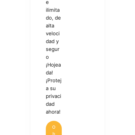
e
ilimita
do, de
alta
veloci
dad y
segur
o
¡Hojea
da!
¡Protej
a su
privaci
dad
ahora!
O
b