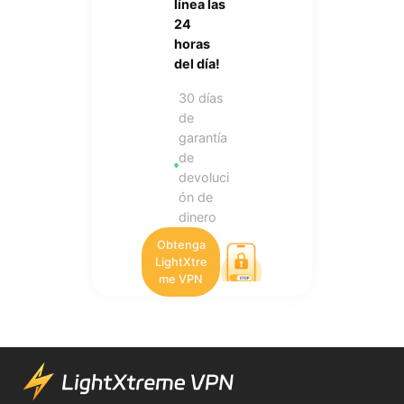
línea las
24
horas
del día!
30 días
de
garantía
de
devoluci
ón de
dinero
Obtenga
LightXtre
me VPN