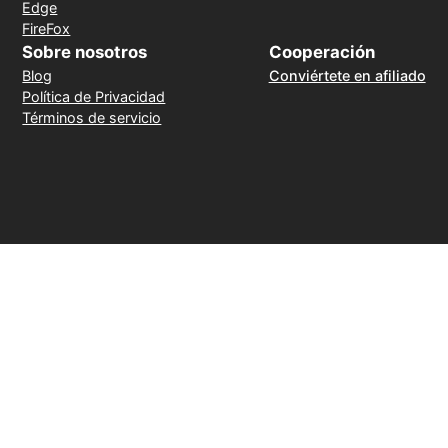
Edge
FireFox
Sobre nosotros
Cooperación
Blog
Conviértete en afiliado
Política de Privacidad
Términos de servicio
Método de pago
30 días de reembolso sin motivo
© 2026 LightXtreme VPN. Todos los derechos reservados.
Propiedad de y operado por RAYAAUSTIN LLC. El único sitio web