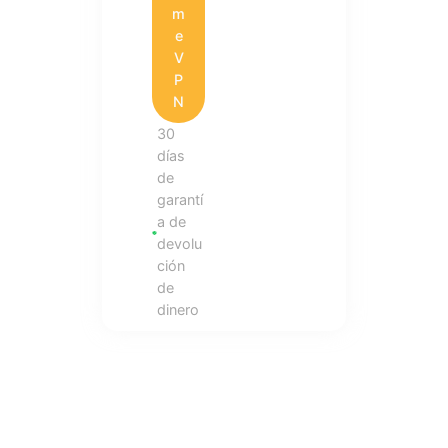
m
e
V
P
N
30
días
de
garantí
a de
devolu
ción
de
dinero