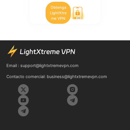
Obtenga
LightXtre
me VPN
Email :
support@lightxtremevpn.com
Contacto comercial:
business@lightxtremevpn.com