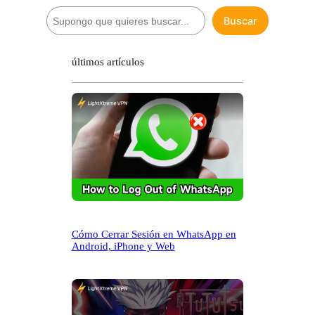
B
Buscar
u
s
c
últimos artículos
a
r
Cómo Cerrar Sesión en WhatsApp en
Android, iPhone y Web