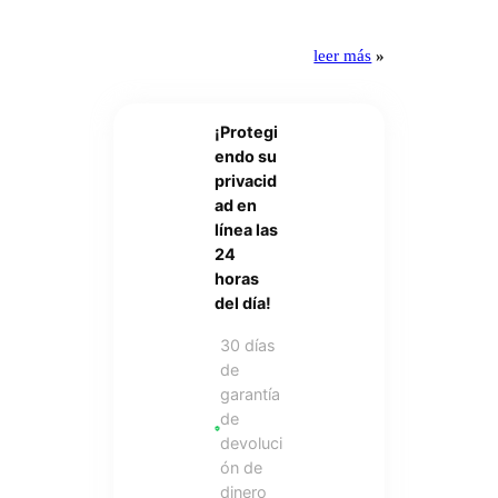
leer más
»
¡Protegi
endo su
privacid
ad en
línea las
24
horas
del día!
30 días
de
garantía
de
devoluci
ón de
dinero