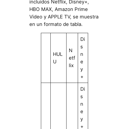
incluidos Netflix, Disney+,
HBO MAX, Amazon Prime
Video y APPLE TV, se muestra
en un formato de tabla.
Di
s
N
HUL
n
etf
U
e
lix
y
+
Di
s
n
e
y
+