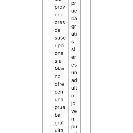
pr
prov
ue
eed
ba
ores
gr
de
ati
susc
s
ripci
si
one
er
s a
es
Max
un
no
ad
ofre
ult
cen
o
una
jo
prue
ve
ba
n,
grat
pu
uita