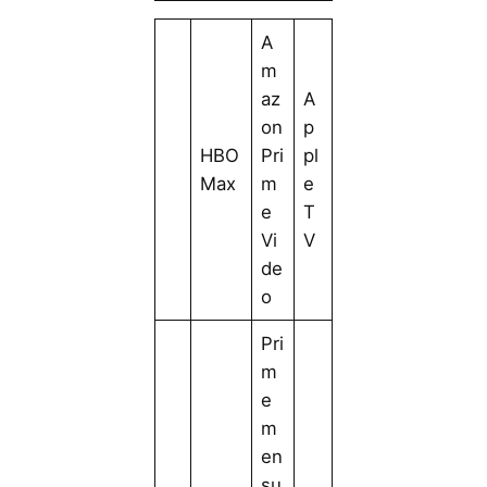
A
m
az
A
on
p
HBO
Pri
pl
Max
m
e
e
T
Vi
V
de
o
Pri
m
e
m
en
su