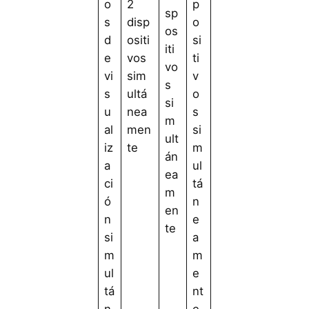
o
2
p
sp
s
disp
o
os
d
ositi
si
iti
e
vos
ti
vo
vi
sim
v
s
s
ultá
o
si
u
nea
s
m
al
men
si
ult
iz
te
m
án
a
ul
ea
ci
tá
m
ó
n
en
n
e
te
si
a
m
m
ul
e
tá
nt
n
e