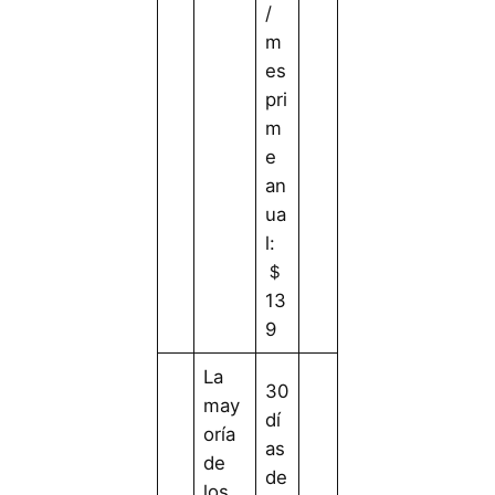
/
m
es
pri
m
e
an
ua
l:
＄
13
9
La
30
may
dí
oría
as
de
de
los