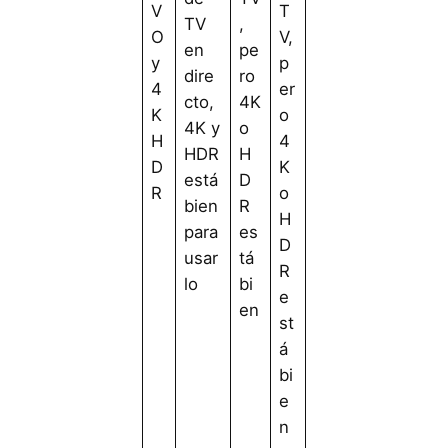
V
T
TV
,
O
V,
en
pe
y
p
dire
ro
4
er
cto,
4K
K
o
4K y
o
H
4
HDR
H
D
K
está
D
R
o
bien
R
H
para
es
D
usar
tá
R
lo
bi
e
en
st
á
bi
e
n