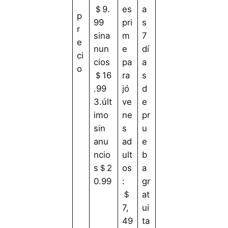
＄9.
es
a
p
99
pri
s
r
sina
m
7
e
nun
e
dí
ci
cios
pa
a
o
＄16
ra
s
.99
jó
d
3.últ
ve
e
imo
ne
pr
sin
s
u
anu
ad
e
ncio
ult
b
s＄2
os
a
0.99
:
gr
＄
at
7,
ui
49
ta