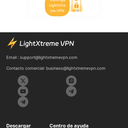
LightXtre
me VPN
Email :
support@lightxtremevpn.com
Contacto comercial:
business@lightxtremevpn.com
Descargar
Centro de ayuda