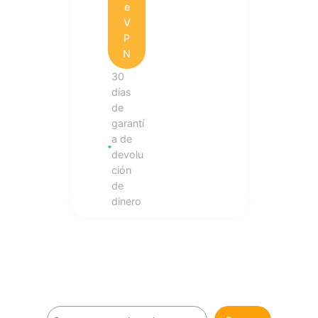
e
V
P
N
30
días
de
garantí
a de
devolu
ción
de
dinero
B