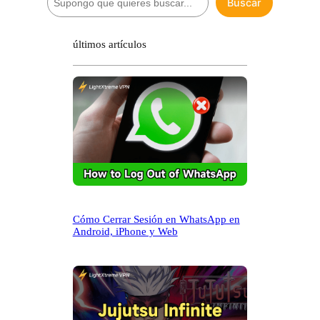
Buscar
u
s
c
últimos artículos
a
r
Cómo Cerrar Sesión en WhatsApp en
Android, iPhone y Web