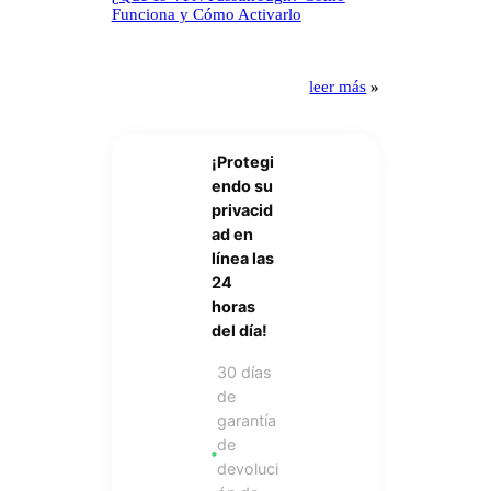
Funciona y Cómo Activarlo
leer más
»
¡Protegi
endo su
privacid
ad en
línea las
24
horas
del día!
30 días
de
garantía
de
devoluci