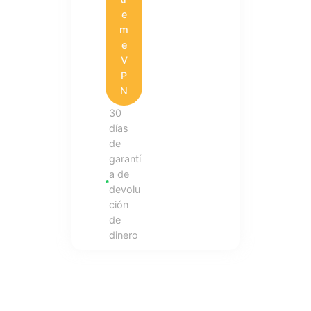
e
m
e
V
P
N
30
días
de
garantí
a de
devolu
ción
de
dinero