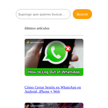
B
Buscar
u
s
c
últimos artículos
a
r
Cómo Cerrar Sesión en WhatsApp en
Android, iPhone y Web