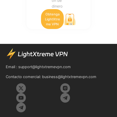
ón de
dinero
Obtenga
LightXtre
me VPN
Email :
support@lightxtremevpn.com
Contacto comercial:
business@lightxtremevpn.com