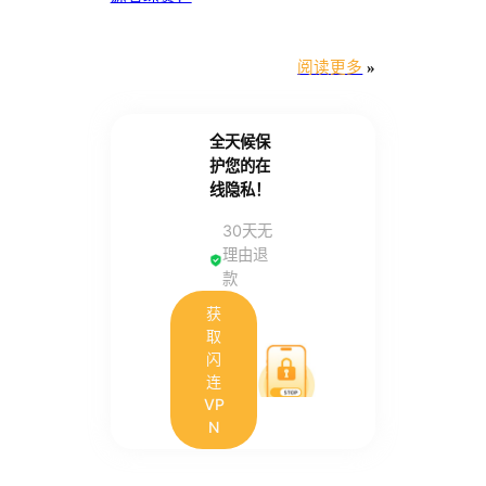
阅读更多
»
全天候保
护您的在
线隐私！
30天无
理由退
款
获
取
闪
连
VP
N