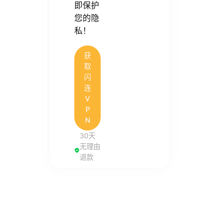
即保护
您的隐
私！
获
取
闪
连
V
P
N
30天
无理由
退款