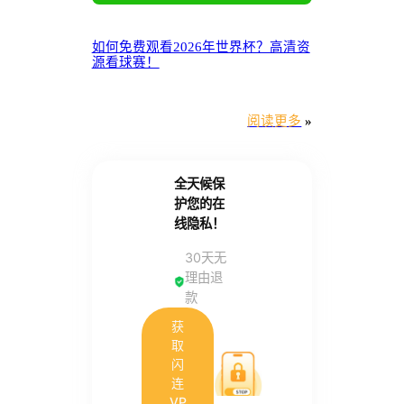
如何免费观看2026年世界杯？高清资
源看球赛！
阅读更多
»
全天候保
护您的在
线隐私！
30天无
理由退
款
获
取
闪
连
VP