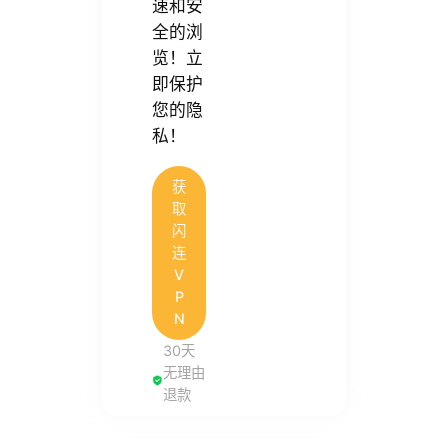
速和安
全的浏
览！立
即保护
您的隐
私！
获
取
闪
连
V
P
N
30天
无理由
退款