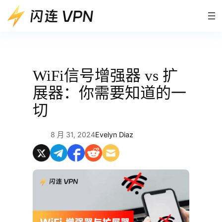
跳
至
内
容
WiFi信号增强器 vs 扩
展器：你需要知道的一
切
8 月 31, 2024
Evelyn Diaz