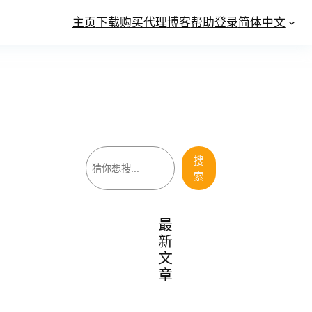
主页
下载
购买
代理
博客
帮助
登录
简体中文
搜
搜
索
索
最
新
文
章