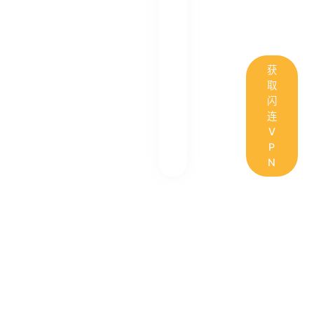
获
取
闪
连
V
P
N