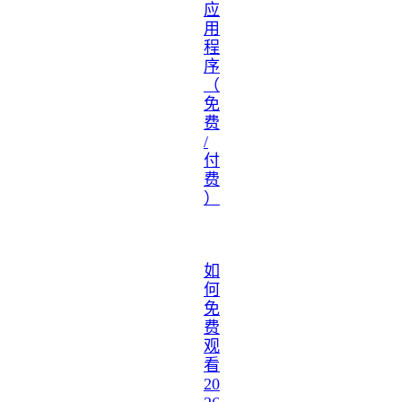
应
用
程
序
（
免
费
/
付
费
）
如
何
免
费
观
看
20