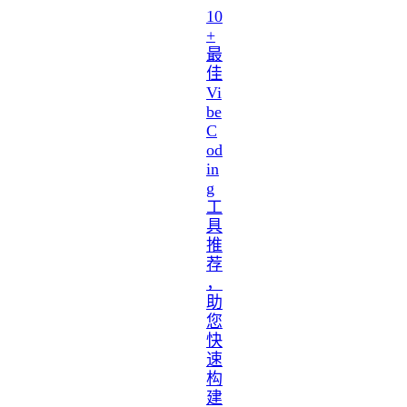
10
+
最
佳
Vi
be
C
od
in
g
工
具
推
荐
，
助
您
快
速
构
建