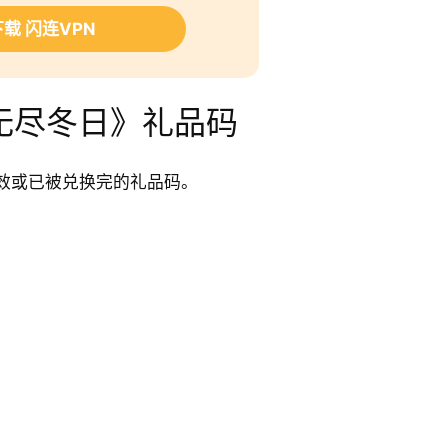
载 闪连VPN
无尽冬日》礼品码
效或已被兑换完的礼品码。