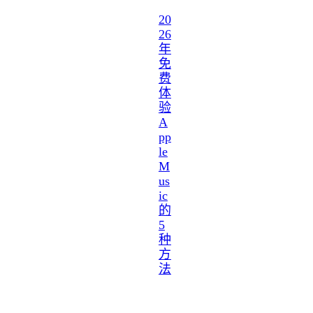
20
26
年
免
费
体
验
A
pp
le
M
us
ic
的
5
种
方
法