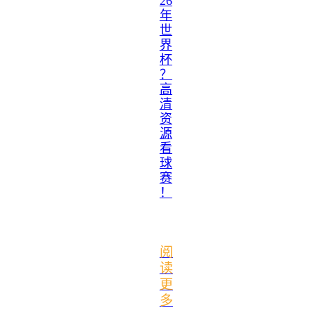
26
年
世
界
杯
？
高
清
资
源
看
球
赛
！
阅
读
更
多