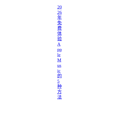
20
26
年
免
费
体
验
A
pp
le
M
us
ic
的
5
种
方
法