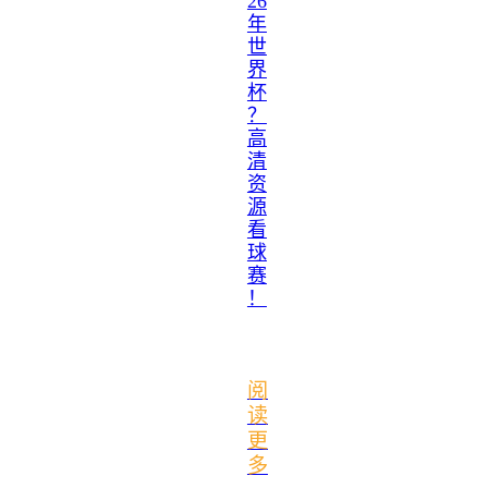
26
年
世
界
杯
？
高
清
资
源
看
球
赛
！
阅
读
更
多