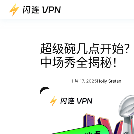
跳
至
内
容
超级碗几点开始
中场秀全揭秘！
1 月 17, 2025
Holly Sretan