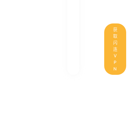
获
取
闪
连
V
P
N