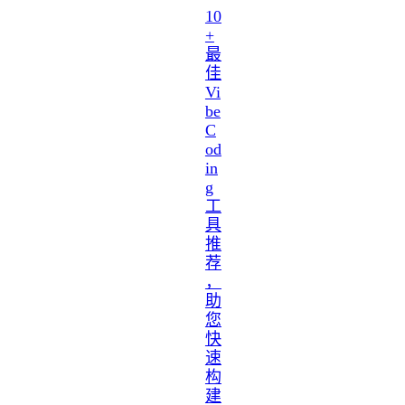
10
+
最
佳
Vi
be
C
od
in
g
工
具
推
荐
，
助
您
快
速
构
建