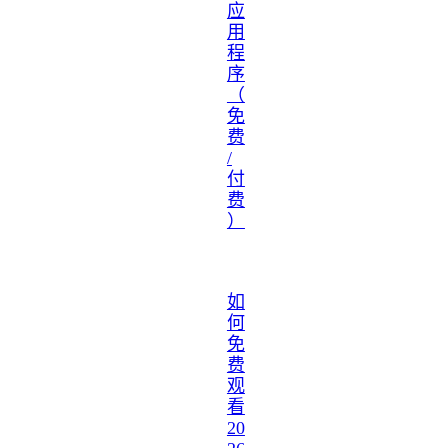
应
用
程
序
（
免
费
/
付
费
）
如
何
免
费
观
看
20