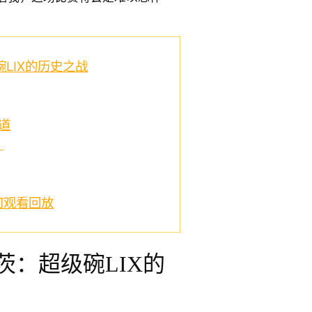
LIX的历史之战
道
？
何观看回放
茨：超级碗LIX的