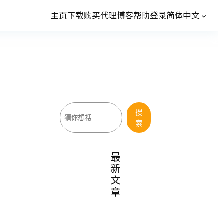
主页
下载
购买
代理
博客
帮助
登录
简体中文
搜
搜
索
索
最
新
文
章