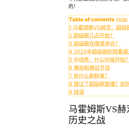
的！
Table of contents
Hide
1
马霍姆斯VS赫茨：超级碗
2
超级碗几点开始？
3
超级碗在哪里举办？
4
2025年超级碗的观看渠
5
中场秀：什么时候开始
6
赛前和赛后节目
7
有什么新鲜事？
8
错过了超级碗直播？如
9
结语
马霍姆斯VS赫
历史之战