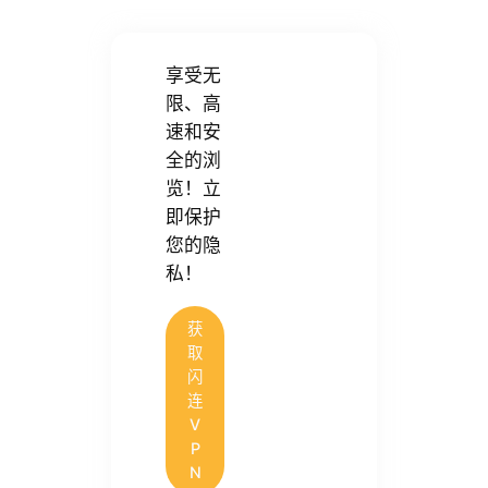
享受无
限、高
速和安
全的浏
览！立
即保护
您的隐
私！
获
取
闪
连
V
P
N