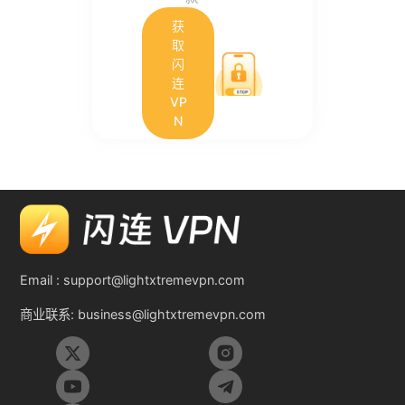
获
取
闪
连
VP
N
Email :
support@lightxtremevpn.com
商业联系:
business@lightxtremevpn.com