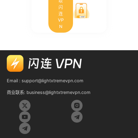
取
闪
连
VP
N
Email :
support@lightxtremevpn.com
商业联系:
business@lightxtremevpn.com