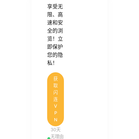
享受无
限、高
速和安
全的浏
览！立
即保护
您的隐
私！
获
取
闪
连
V
P
N
30天
无理由