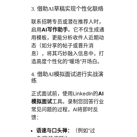
3. 借助AI草稿实现个性化联络
联系招聘专员或潜在推荐人时，
启用
AI写作助手
。它不仅生成通
用模板，更能分析收件人近期动
态（如分享的帖子或晋升消
息），将其巧妙融入信息中，打
造高度个性化的“暖场”开场白。
4. 借助AI模拟面试进行实战演
练
正式面试前，使用LinkedIn的
AI
模拟面试
工具。录制您回答行业
常见问题的过程，AI将即时反
馈：
语速与口头禅：
（例如“过