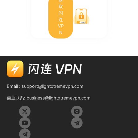
取
闪
连
VP
N
Email :
support@lightxtremevpn.com
商业联系:
business@lightxtremevpn.com