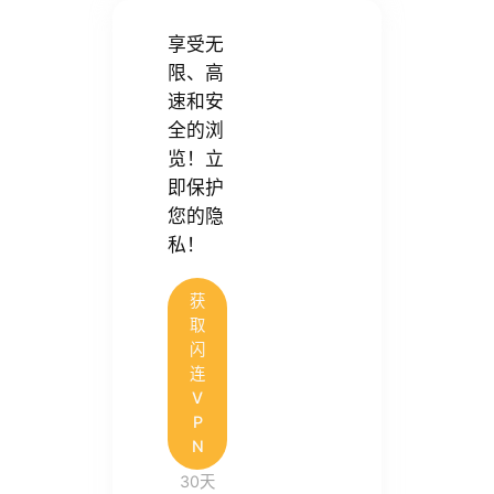
享受无
限、高
速和安
全的浏
览！立
即保护
您的隐
私！
获
取
闪
连
V
P
N
30天