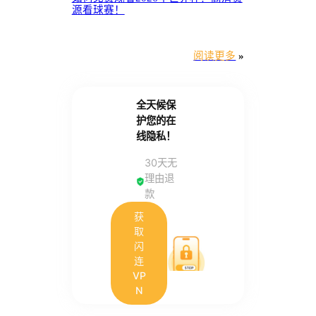
源看球赛！
阅读更多
»
全天候保
护您的在
线隐私！
30天无
理由退
款
获
取
闪
连
VP
N