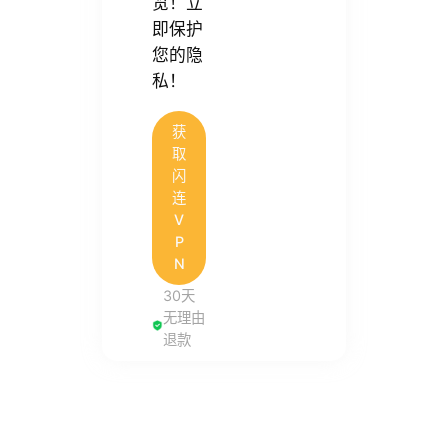
览！立
即保护
您的隐
私！
获
取
闪
连
V
P
N
30天
无理由
退款