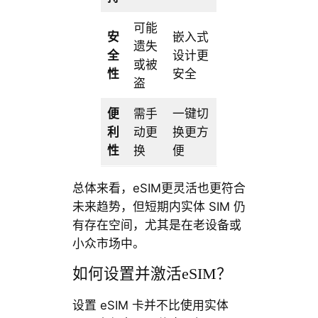
可能
安
嵌入式
遗失
全
设计更
或被
性
安全
盗
便
需手
一键切
利
动更
换更方
性
换
便
总体来看，eSIM更灵活也更符合
未来趋势，但短期内实体 SIM 仍
有存在空间，尤其是在老设备或
小众市场中。
如何设置并激活eSIM？
设置 eSIM 卡并不比使用实体