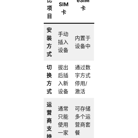
比
eSIM
SIM
项
卡
卡
目
安
手动
装
内置于
插入
方
设备中
设备
式
切
拔出
通过数
换
后插
字方式
方
入新
停用/
式
设备
激活
运
通常
可存储
营
只能
多个运
商
使用
营商套
支
一家
餐
持