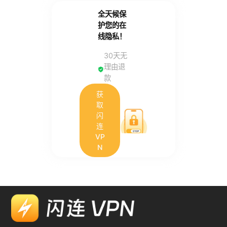
全天候保
护您的在
线隐私！
30天无
理由退
款
获
取
闪
连
VP
N