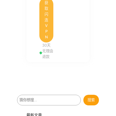
获
取
闪
连
V
P
N
30天
无理由
退款
搜
搜索
索
最新文章