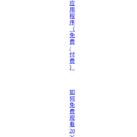
应
用
程
序
（
免
费
/
付
费
）
如
何
免
费
观
看
20