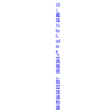
10
+
最
佳
Vi
be
C
od
in
g
工
具
推
荐
，
助
您
快
速
构
建