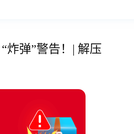
炸弹”警告！| 解压