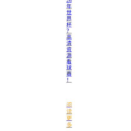
26
年
世
界
杯
？
高
清
资
源
看
球
赛
！
阅
读
更
多