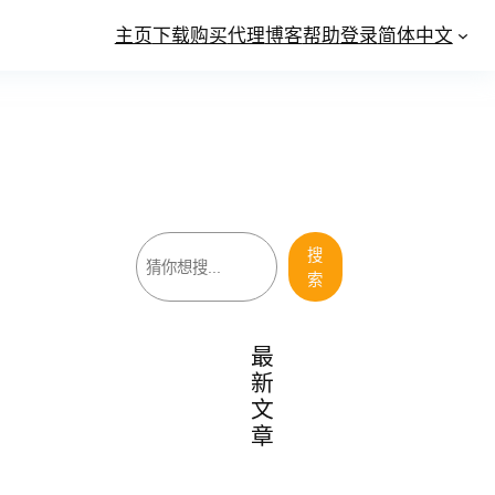
主页
下载
购买
代理
博客
帮助
登录
简体中文
搜
搜
索
索
最
新
文
章