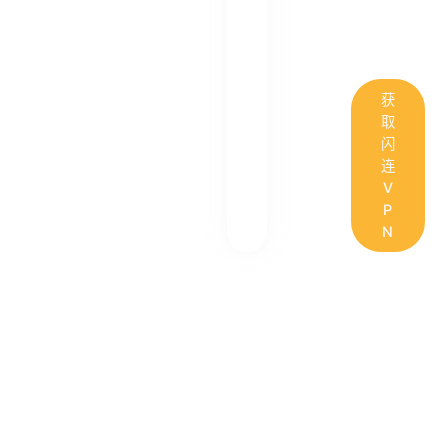
获
取
闪
连
V
P
N