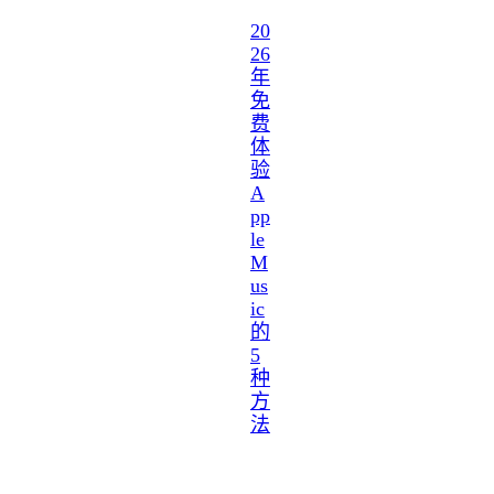
20
26
年
免
费
体
验
A
pp
le
M
us
ic
的
5
种
方
法