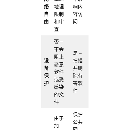
络
地理
响内
自
限制
容访
由
和审
问
查
否 –
不会
是 –
阻止
设
扫描
恶意
备
并删
软件
保
除有
或受
护
害软
感染
件
的文
件
保护
由于
公共
加
网