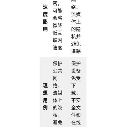
密，
速
络、
可能
度
流媒
会略
影
体上
微降
响
的隐
低互
私并
联网
避免
速度
追踪
保护
保护
公共
设备
网
免受
理
络、
下
想
流媒
载、
用
体上
不安
例
的隐
全文
私，
件和
避免
在线