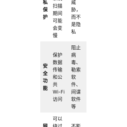
私
威
扫描
保
胁，
期间
护
而不
可能
是隐
会变
私
慢
阻止
保护
病
数据
毒、
安
传输
勒索
全
和公
软
功
共
件、
能
Wi-Fi
间谍
访问
软件
等
可以
网
绕过
不影