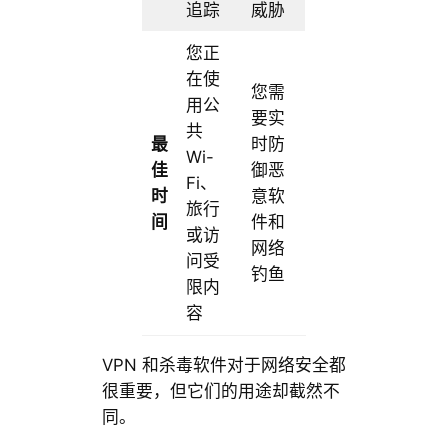
追踪
威胁
您正
在使
您需
用公
要实
共
最
时防
Wi-
佳
御恶
Fi、
时
意软
旅行
间
件和
或访
网络
问受
钓鱼
限内
容
VPN 和杀毒软件对于网络安全都
很重要，但它们的用途却截然不
同。