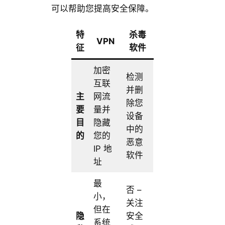
可以帮助您提高安全保障。
特
杀毒
VPN
征
软件
加密
检测
互联
并删
主
网流
除您
要
量并
设备
目
隐藏
中的
的
您的
恶意
IP 地
软件
址
最
否 –
小，
关注
但在
隐
安全
系统