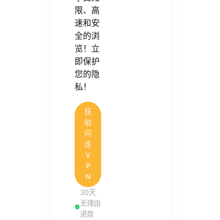
限、高
速和安
全的浏
览！立
即保护
您的隐
私！
获
取
闪
连
V
P
N
30天
无理由
退款