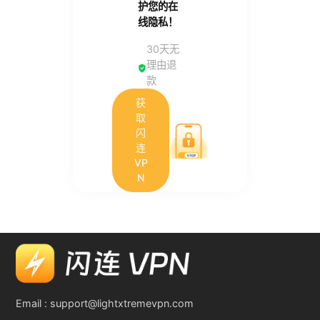
护您的在
线隐私！
30天无
理由退
款
获
取
闪
连
VP
N
Email :
support@lightxtremevpn.com