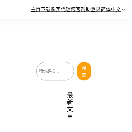
主页
下载
购买
代理
博客
帮助
登录
简体中文
搜
搜
索
索
最
新
文
章