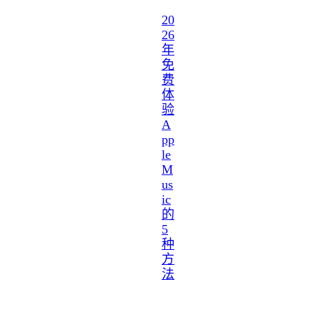
20
26
年
免
费
体
验
A
pp
le
M
us
ic
的
5
种
方
法