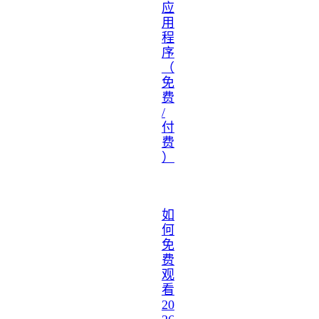
应
用
程
序
（
免
费
/
付
费
）
如
何
免
费
观
看
20