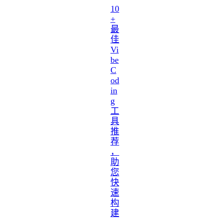
10
+
最
佳
Vi
be
C
od
in
g
工
具
推
荐
，
助
您
快
速
构
建