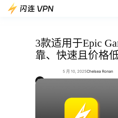
跳
至
内
容
3款适用于Epic G
靠、快速且价格
5 月 10, 2025
Chelsea Ronan