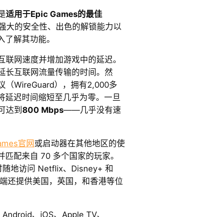
是
适用于Epic Games的最佳
强大的安全性、出色的解锁能力以
入了解其功能。
的互联网速度并增加游戏中的延迟。
会延长互联网流量传输的时间。然
WireGuard），拥有2,000多
将延迟时间缩短至几乎为零。一旦
可达到
800 Mbps
——几乎没有速
Games官网
或启动器在其他地区的使
匹配来自 70 多个国家的玩家。
访问 Netflix、Disney+ 和
d和iOS端还提供美国，英国，和香港等位
ndroid、iOS、Apple TV、