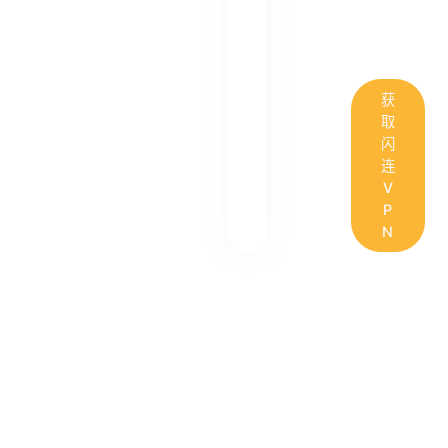
获
取
闪
连
V
P
N