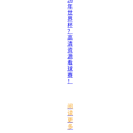
26
年
世
界
杯
？
高
清
资
源
看
球
赛
！
阅
读
更
多