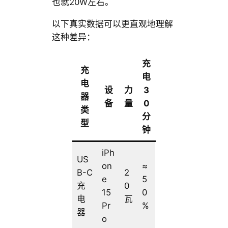
也就20W左右。
以下真实数据可以更直观地理解
这种差异：
充
充
电
电
设
力
3
器
备
量
0
类
分
型
钟
iPh
US
on
≈
B-C
2
e
5
充
0
15
0
电
瓦
Pr
%
器
o