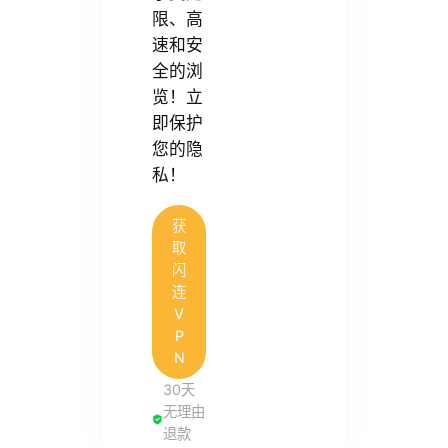
限、高
速和安
全的浏
览！立
即保护
您的隐
私！
获
取
闪
连
V
P
N
30天
无理由
退款