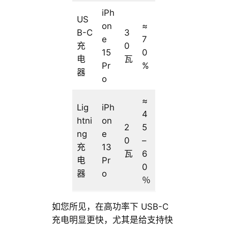
iPh
US
on
≈
B-C
3
e
7
充
0
15
0
电
瓦
Pr
%
器
o
≈
Lig
iPh
4
htni
on
2
5
ng
e
0
–
充
13
瓦
6
电
Pr
0
器
o
％
如您所见，在高功率下 USB-C
充电明显更快，尤其是给支持快