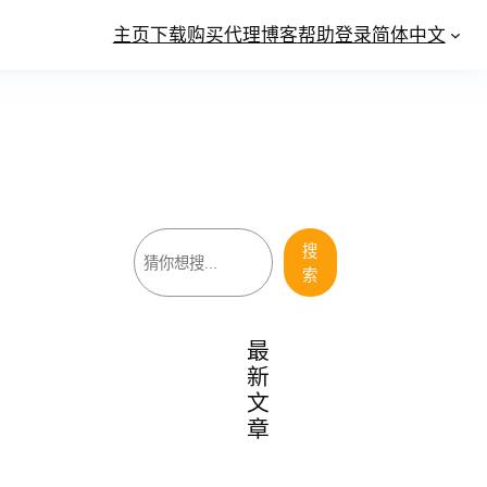
主页
下载
购买
代理
博客
帮助
登录
简体中文
搜
搜
索
索
最
新
文
章