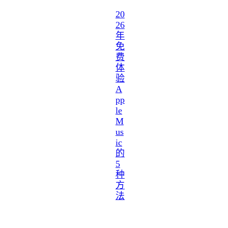
20
26
年
免
费
体
验
A
pp
le
M
us
ic
的
5
种
方
法