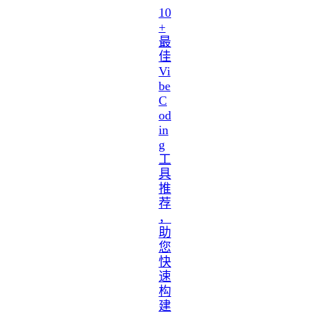
10
+
最
佳
Vi
be
C
od
in
g
工
具
推
荐
，
助
您
快
速
构
建