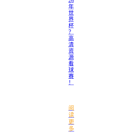
26
年
世
界
杯
？
高
清
资
源
看
球
赛
！
阅
读
更
多