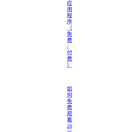
应
用
程
序
（
免
费
/
付
费
）
如
何
免
费
观
看
20