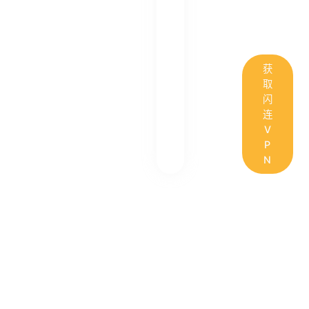
获
取
闪
连
V
P
N