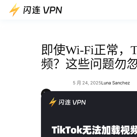
跳
至
内
容
即使Wi-Fi正常，
频？这些问题勿
5 月 24, 2025
Luna Sanchez