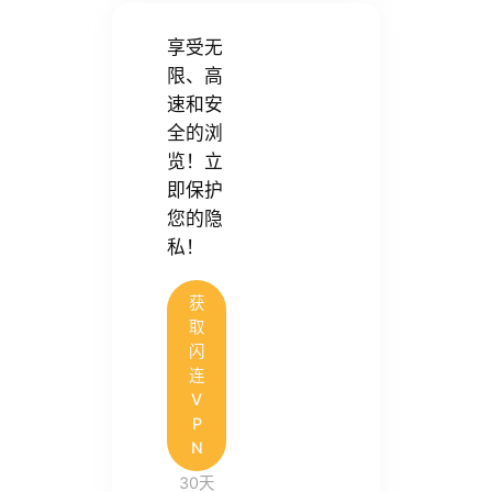
享受无
限、高
速和安
全的浏
览！立
即保护
您的隐
私！
获
取
闪
连
V
P
N
30天