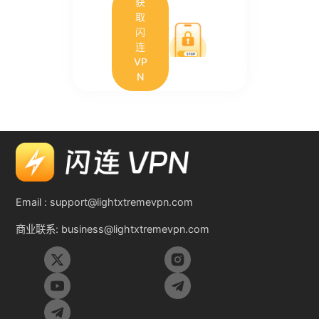
获
取
闪
连
VP
N
Email :
support@lightxtremevpn.com
商业联系:
business@lightxtremevpn.com