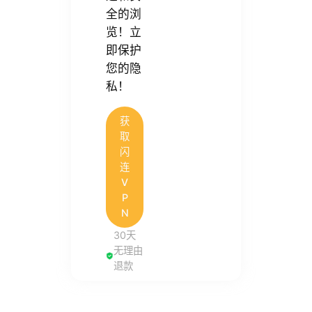
全的浏
览！立
即保护
您的隐
私！
获
取
闪
连
V
P
N
30天
无理由
退款