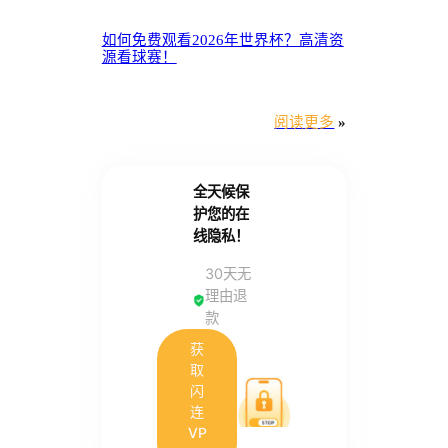
如何免费观看2026年世界杯？高清资
源看球赛！
阅读更多
»
全天候保
护您的在
线隐私！
30天无
理由退
款
获
取
闪
连
VP