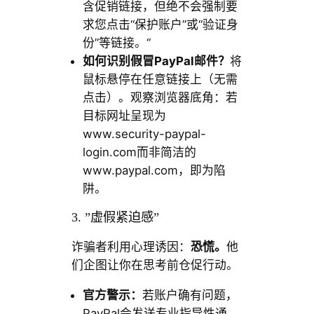
含促销链接，但绝不会强制要
求您点击“保护账户”或“验证身
份”等链接。“
如何识别假冒PayPal邮件？
将
鼠标悬停在任意链接上（无需
点击）。观察浏览器底角：若
目标网址呈现为
www.security-paypal-
login.com而非简洁的
www.paypal.com，即为陷
阱。
3. ”虚假紧迫感”
诈骗者利用心理诱因：
恐慌。
他
们企图让你在思考前仓促行动。
官方警示：
若账户确有问题，
PayPal会发送专业指导性通