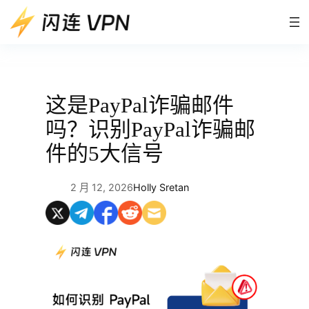
跳
至
内
容
这是PayPal诈骗邮件
吗？识别PayPal诈骗邮
件的5大信号
2 月 12, 2026
Holly Sretan