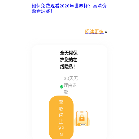
如何免费观看2026年世界杯？高清资
源看球赛！
阅读更多
»
全天候保
护您的在
线隐私！
30天无
理由退
款
获
取
闪
连
VP
N