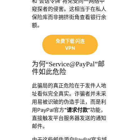
和“会话令牌”将免受同一网络中
窥探者的侵害。这相当于在私人
保险库而非拥挤街角查看银行余
额。
免费下载 闪连
VPN
为何“Service@PayPal”邮
件如此危险
此骗局的真正危险在于发件人地
址看似完全真实。诈骗者并未采
用易被识破的伪造手法，而是利
用PayPal官方
“请求付款”
功能，
直接触发平台服务器发送的通知
邮件。
由于这些邮件源自PayPal官方域