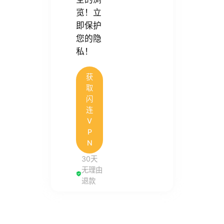
览！立
即保护
您的隐
私！
获
取
闪
连
V
P
N
30天
无理由
退款