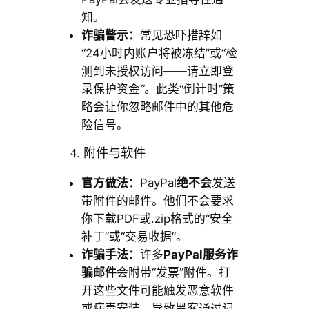
知。
诈骗警示：
常见恐吓措辞如
“24小时内账户将被冻结”或“检
测到未授权访问——请立即登
录保护资金
”。
此类“倒计时”策
略会让你忽略邮件中的其他危
险信号。
4. 附件与软件
官方做法：
PayPal
绝不会
发送
带附件的邮件。他们不会要求
你下载PDF或.zip格式的“安全
补丁”或“交易收据”。
诈骗手法：
许多
PayPal服务诈
骗邮件
会附带“发票”附件。打
开这些文件可能触发恶意软件
或病毒安装，导致黑客通过记