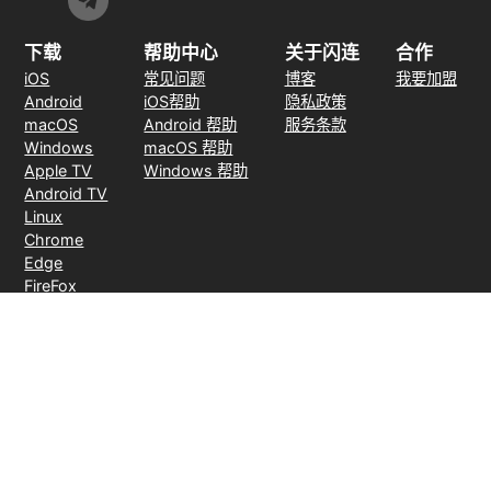
下载
帮助中心
关于闪连
合作
iOS
常见问题
博客
我要加盟
Android
iOS帮助
隐私政策
macOS
Android 帮助
服务条款
Windows
macOS 帮助
Apple TV
Windows 帮助
Android TV
Linux
Chrome
Edge
FireFox
支付方式
30天无理由退款
© 2026 LightXtreme VPN。版权所有。由RAYAAUSTIN LLC所有并运
营。闪连VPN唯一官方网站。