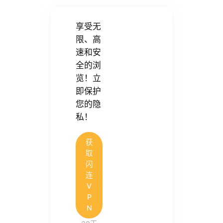
享受无
限、高
速和安
全的浏
览！立
即保护
您的隐
私！
获
取
闪
连
V
P
N