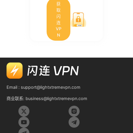
获
取
闪
连
VP
N
Email :
support@lightxtremevpn.com
商业联系:
business@lightxtremevpn.com