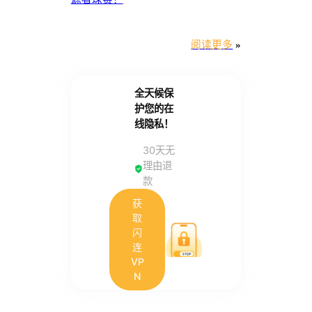
阅读更多
»
全天候保
护您的在
线隐私！
30天无
理由退
款
获
取
闪
连
VP
N