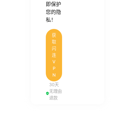
即保护
您的隐
私！
获
取
闪
连
V
P
N
30天
无理由
退款