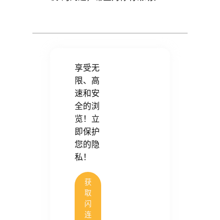
享受无
限、高
速和安
全的浏
览！立
即保护
您的隐
私！
获
取
闪
连