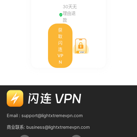
30天无
理由退
款
获
取
闪
连
VP
N
Email :
support@lightxtremevpn.com
商业联系:
business@lightxtremevpn.com