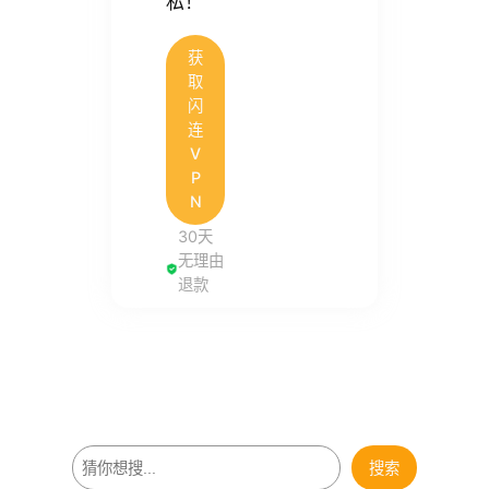
私！
获
取
闪
连
V
P
N
30天
无理由
退款
搜
搜索
索