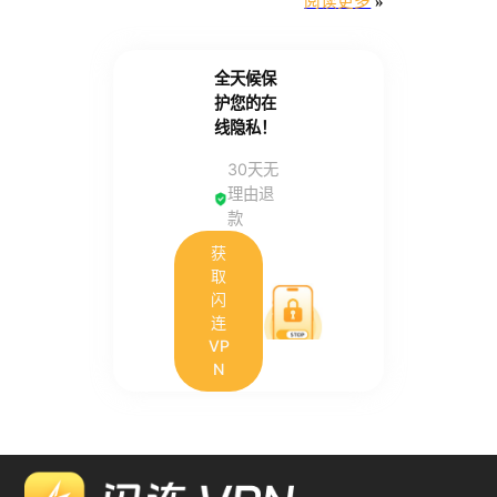
阅读更多
»
全天候保
护您的在
线隐私！
30天无
理由退
款
获
取
闪
连
VP
N