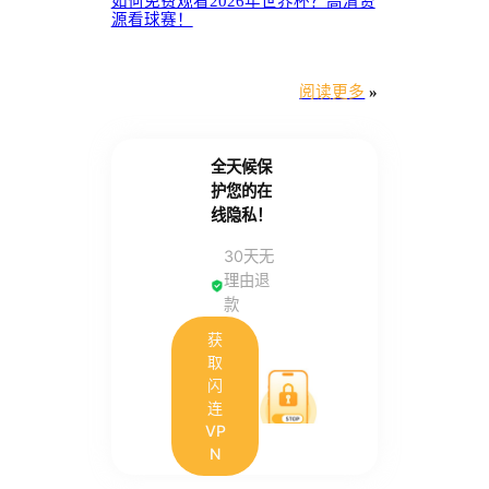
如何免费观看2026年世界杯？高清资
源看球赛！
阅读更多
»
全天候保
护您的在
线隐私！
30天无
理由退
款
获
取
闪
连
VP
N