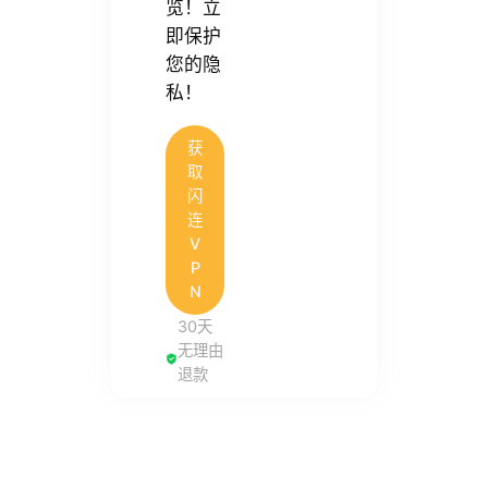
览！立
即保护
您的隐
私！
获
取
闪
连
V
P
N
30天
无理由
退款