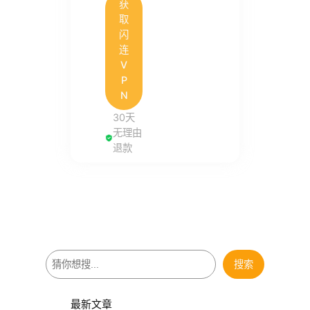
获
取
闪
连
V
P
N
30天
无理由
退款
搜
搜索
索
最新文章