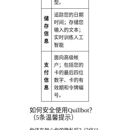
型。
追踪您的日期
储
时间；存储您
存
输入的文本；
信
实时训练人工
息
智能
面向高级帐
支
户；包括您的
付
卡的最后四位
信
数字、卡的有
息
效期和令牌编
号。
如何安全使用Quillbot？
（5条温馨提示）