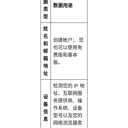
据
数据用途
类
型
姓
名
创建帐户； 您
和
也可以使用免
邮
费版和基本
箱
版。
地
址
检测您的 IP 地
址、互联网服
设
务提供商、操
备
作系统、设备
信
型号以及您的
息
网络浏览器类