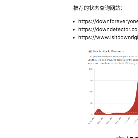
推荐的状态查询网站：
https://downforeveryone
https://downdetector.c
https://www.isitdownri