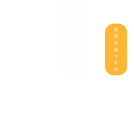
获
取
闪
连
V
P
N