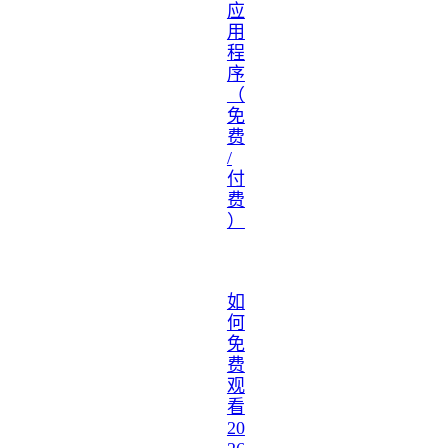
应
用
程
序
（
免
费
/
付
费
）
如
何
免
费
观
看
20