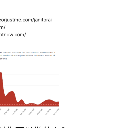
orjustme.com/janitorai
om/
ghtnow.com/