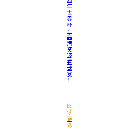
26
年
世
界
杯
？
高
清
资
源
看
球
赛
！
阅
读
更
多