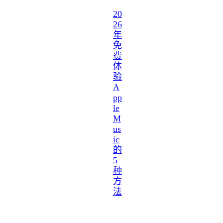
20
26
年
免
费
体
验
A
pp
le
M
us
ic
的
5
种
方
法