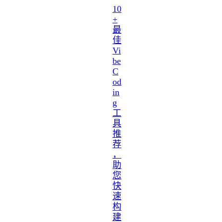
10
+
最
佳
Vi
be
C
od
in
g
工
具
推
荐
，
助
您
快
速
构
建