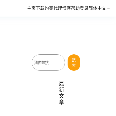
主页
下载
购买
代理
博客
帮助
登录
简体中文
搜
搜
索
索
最
新
文
章