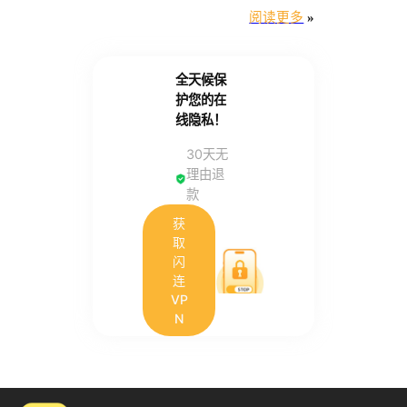
阅读更多
»
全天候保
护您的在
线隐私！
30天无
理由退
款
获
取
闪
连
VP
N