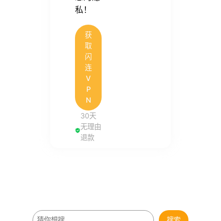
私！
获
取
闪
连
V
P
N
30天
无理由
退款
搜
搜索