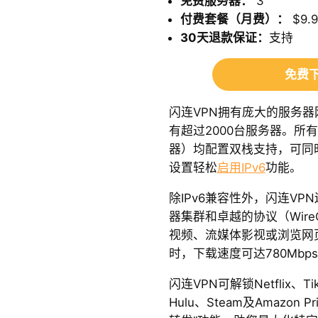
免费服务器：
3
付费套餐（月费）：
$9.9
30天退款保证：
支持
免费下
闪连VPN拥有庞大的服务器
有超过2000台服务器。所
器）均配置双栈支持，可同
设置轻松
启用IPv6
功能。
除IPv6兼容性外，闪连V
器集群和卓越的协议（Wire
视频、流媒体影视或浏览网
时，下载速度可达780Mbp
闪连VPN可解锁Netflix、Tik
Hulu、Steam及Amazo