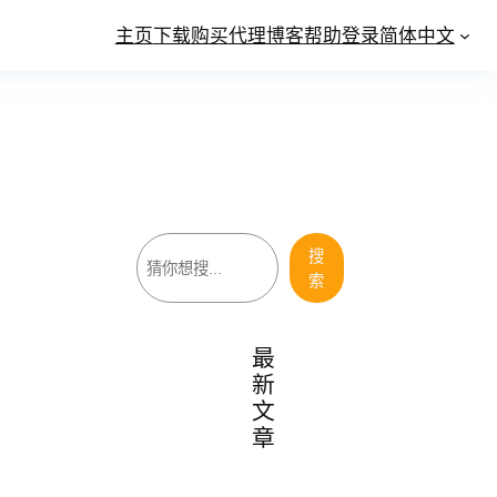
主页
下载
购买
代理
博客
帮助
登录
简体中文
搜
搜
索
索
最
新
文
章