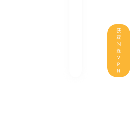
获
取
闪
连
V
P
N