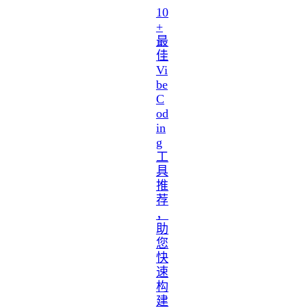
10
+
最
佳
Vi
be
C
od
in
g
工
具
推
荐
，
助
您
快
速
构
建