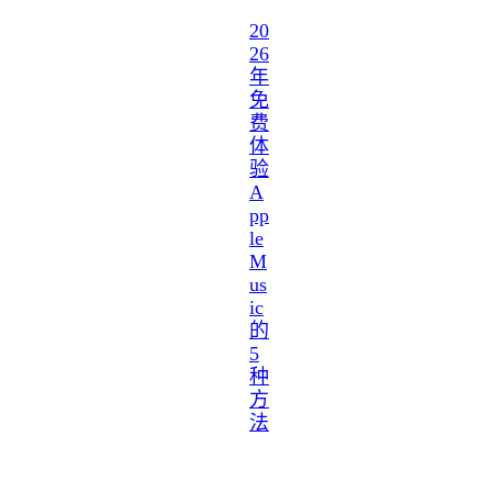
20
26
年
免
费
体
验
A
pp
le
M
us
ic
的
5
种
方
法