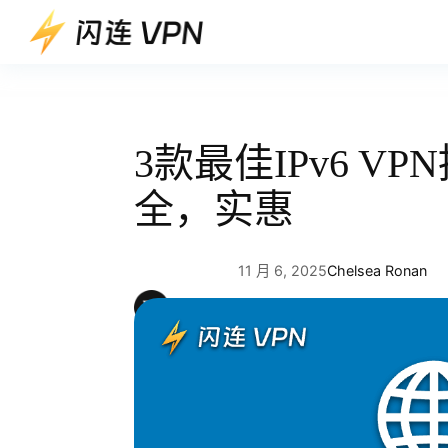
跳
至
内
容
3款最佳IPv6 
全，实惠
11 月 6, 2025
Chelsea Ronan