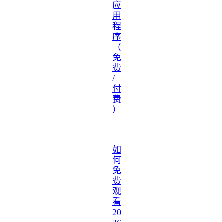
应
用
程
序
（
免
费
/
付
费
）
如
何
免
费
观
看
20