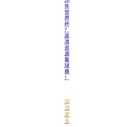
26
年
世
界
杯
？
高
清
资
源
看
球
赛
！
阅
读
更
多