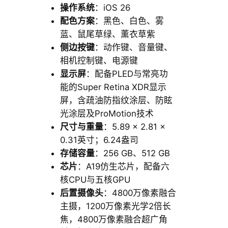
操作系统
：iOS 26
配色方案
：黑色、白色、雾
蓝、鼠尾草绿、薰衣草紫
侧边按键
：动作键、音量键、
相机控制键、电源键
显示屏
：配备PLED与常亮功
能的Super Retina XDR显示
屏，含疏油防指纹涂层、防眩
光涂层及ProMotion技术
尺寸与重量
：5.89 × 2.81 ×
0.31英寸；6.24盎司
存储容量
：256 GB、512 GB
芯片
：A19仿生芯片，配备六
核CPU与五核GPU
后置摄像头
：4800万像素融合
主摄，1200万像素光学2倍长
焦，4800万像素融合超广角