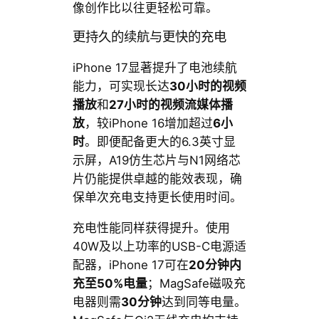
像创作比以往更轻松可靠。
更持久的续航与更快的充电
iPhone 17显著提升了电池续航
能力，可实现长达
30小时的视频
播放
和
27小时的视频流媒体播
放
，较iPhone 16增加超过
6小
时
。即便配备更大的6.3英寸显
示屏，A19仿生芯片与N1网络芯
片仍能提供卓越的能效表现，确
保单次充电支持更长使用时间。
充电性能同样获得提升。使用
40W及以上功率的USB-C电源适
配器，iPhone 17可在
20分钟内
充至50%电量
；MagSafe磁吸充
电器则需
30分钟
达到同等电量。