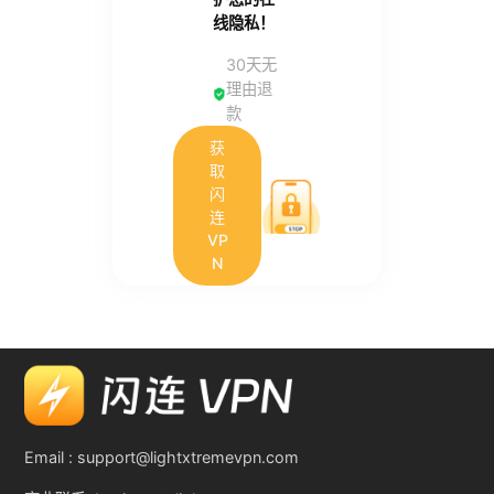
线隐私！
30天无
理由退
款
获
取
闪
连
VP
N
Email :
support@lightxtremevpn.com