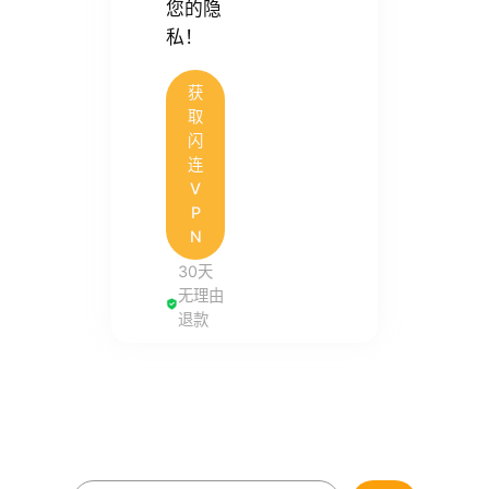
您的隐
私！
获
取
闪
连
V
P
N
30天
无理由
退款