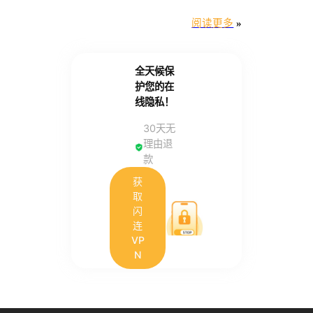
阅读更多
»
全天候保
护您的在
线隐私！
30天无
理由退
款
获
取
闪
连
VP
N