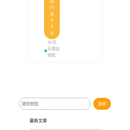
取
闪
连
V
P
N
30天
无理由
退款
搜
搜索
索
最新文章