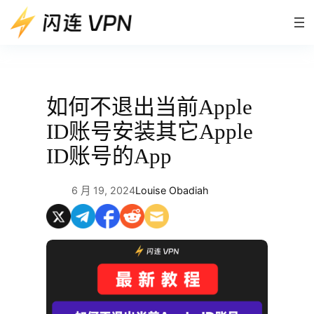
跳
至
内
容
如何不退出当前Apple
ID账号安装其它Apple
ID账号的App
6 月 19, 2024
Louise Obadiah