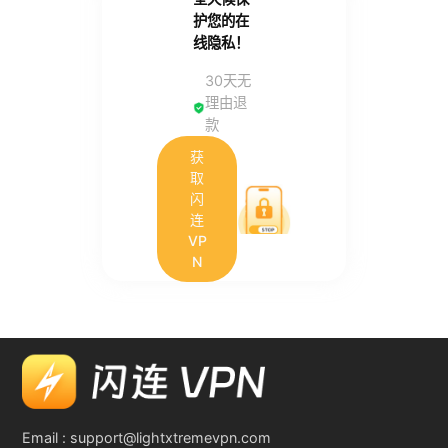
护您的在
线隐私！
30天无
理由退
款
获
取
闪
连
VP
N
Email :
support@lightxtremevpn.com