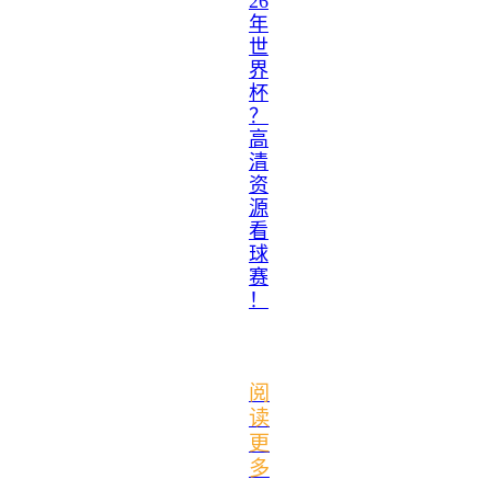
26
年
世
界
杯
？
高
清
资
源
看
球
赛
！
阅
读
更
多