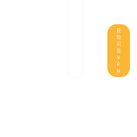
获
取
闪
连
V
P
N