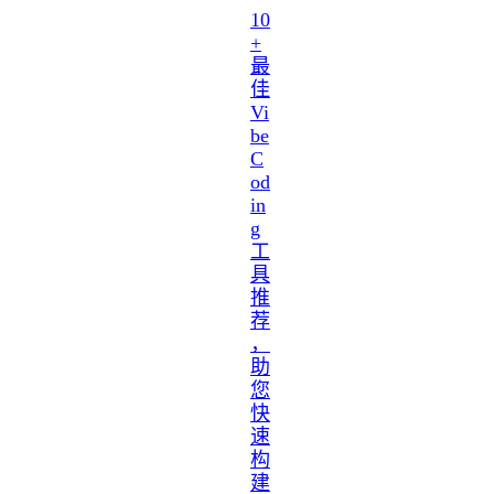
10
+
最
佳
Vi
be
C
od
in
g
工
具
推
荐
，
助
您
快
速
构
建