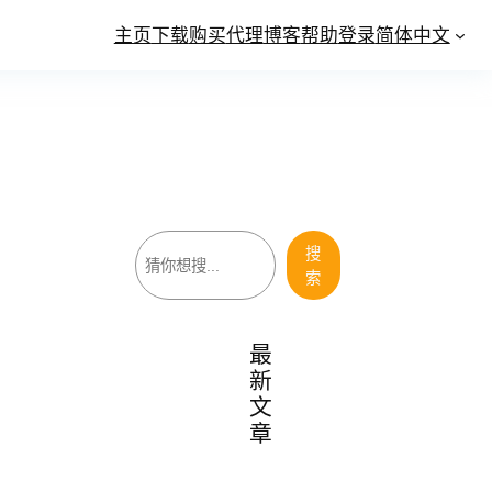
主页
下载
购买
代理
博客
帮助
登录
简体中文
搜
搜
索
索
最
新
文
章