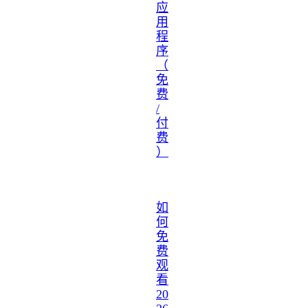
应
用
程
序
（
免
费
/
付
费
）
如
何
免
费
观
看
20