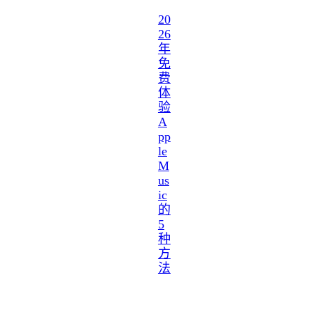
20
26
年
免
费
体
验
A
pp
le
M
us
ic
的
5
种
方
法