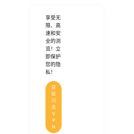
享受无
限、高
速和安
全的浏
览！立
即保护
您的隐
私！
获
取
闪
连
V
P
N