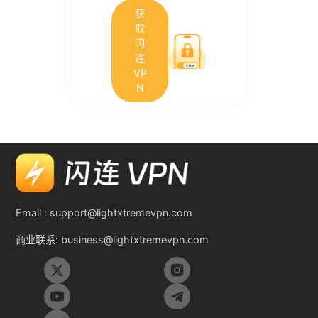
获
取
闪
连
VP
N
Email :
support@lightxtremevpn.com
商业联系:
business@lightxtremevpn.com