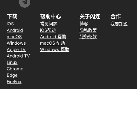
下载
帮助中心
关于闪连
合作
iOS
常见问题
博客
我要加盟
Android
iOS帮助
隐私政策
macOS
Android 帮助
服务条款
Windows
macOS 帮助
Apple TV
Windows 帮助
Android TV
Linux
Chrome
Edge
FireFox
支付方式
30天无理由退款
© 2026 LightXtreme VPN。版权所有。由RAYAAUSTIN LLC所有并运
营。闪连VPN唯一官方网站。