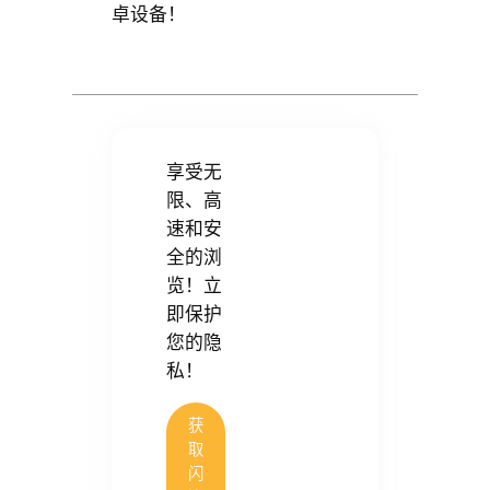
卓设备！
享受无
限、高
速和安
全的浏
览！立
即保护
您的隐
私！
获
取
闪