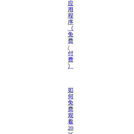
应
用
程
序
（
免
费
/
付
费
）
如
何
免
费
观
看
20