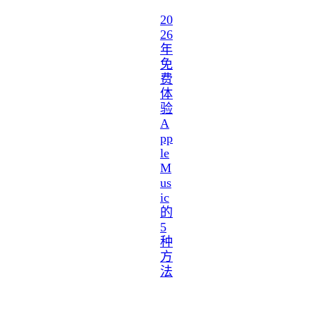
20
26
年
免
费
体
验
A
pp
le
M
us
ic
的
5
种
方
法