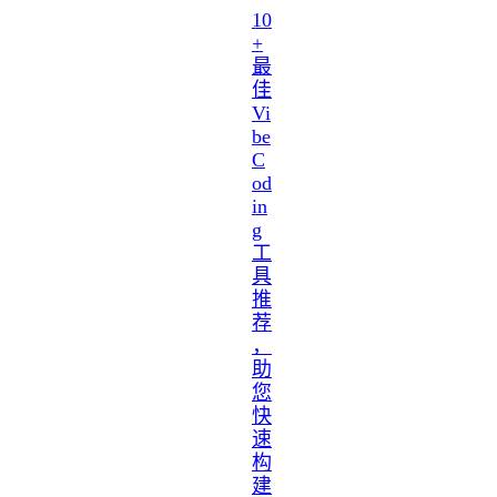
10
+
最
佳
Vi
be
C
od
in
g
工
具
推
荐
，
助
您
快
速
构
建