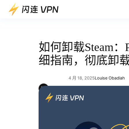
跳
至
内
容
如何卸载Steam
细指南，彻底卸
4 月 18, 2025
Louise Obadiah