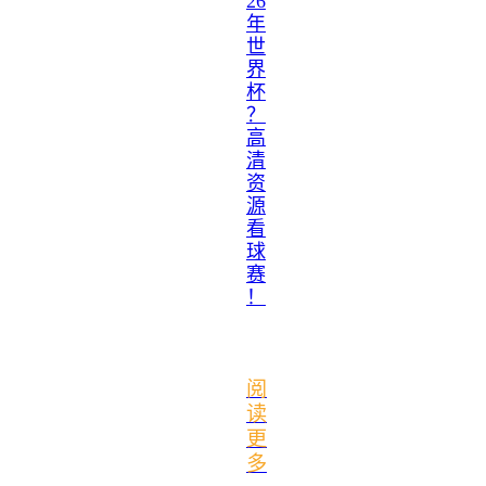
26
年
世
界
杯
？
高
清
资
源
看
球
赛
！
阅
读
更
多