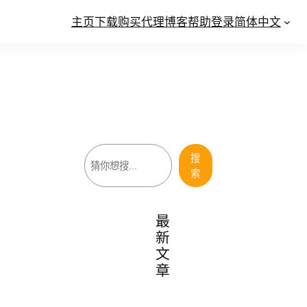
主页
下载
购买
代理
博客
帮助
登录
简体中文
搜
搜
索
索
最
新
文
章