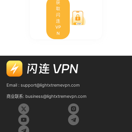
获
取
闪
连
VP
N
Email :
support@lightxtremevpn.com
商业联系:
business@lightxtremevpn.com