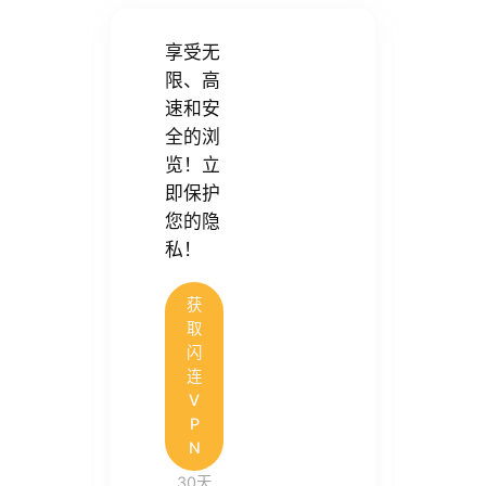
享受无
限、高
速和安
全的浏
览！立
即保护
您的隐
私！
获
取
闪
连
V
P
N
30天