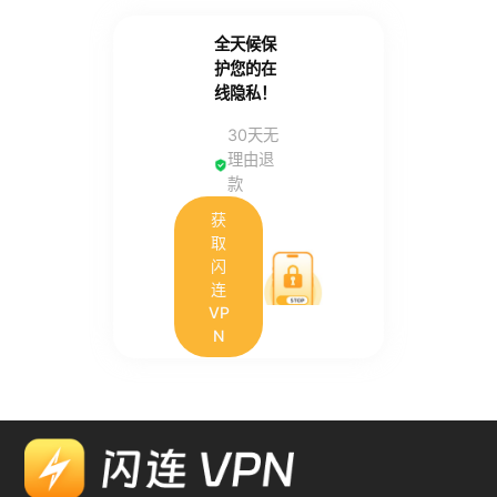
全天候保
护您的在
线隐私！
30天无
理由退
款
获
取
闪
连
VP
N