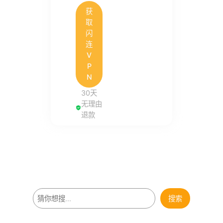
获
取
闪
连
V
P
N
30天
无理由
退款
搜
搜索
索